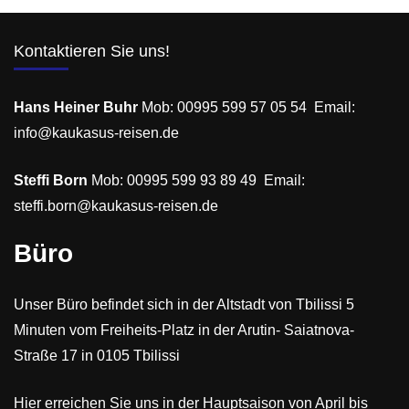
Chelidze durch Tbilissi, die sonnenverwöhnte
Easy
Weinregion Kachetien, die wilde Bergwelt des
Kontaktieren Sie uns!
Großen Kaukasus am Kasbek — und schließlich in
das Herz Georgiens nach Kartli, wo die ältesten
autochthonen Rebsorten reifen. Sie verkosten
Hans Heiner Buhr
Mob: 00995 599 57 05 54 Email:
Weine direkt beim Winzer, erleben die
info@kaukasus-reisen.de
jahrtausendealte Qvevri-Tradition, speisen bei
Steffi Born
georgischen Gastfamilien und entdecken eine
Mob: 00995 599 93 89 49 Email:
steffi.born@kaukasus-reisen.de
Kultur, deren Gastfreundschaft ihresgleichen sucht.
Kleine Gruppe. Echter Wein. Unvergessliche
Büro
Begegnungen.
Unser Büro befindet sich in der Altstadt von Tbilissi 5
Minuten vom Freiheits-Platz in der Arutin- Saiatnova-
Straße 17 in 0105 Tbilissi
Hier erreichen Sie uns in der Hauptsaison von April bis