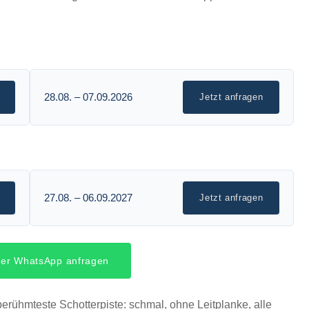
28.08. – 07.09.2026
Jetzt anfragen
27.08. – 06.09.2027
Jetzt anfragen
 per WhatsApp anfragen
erühmteste Schotterpiste: schmal, ohne Leitplanke, alle