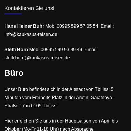
Kontaktieren Sie uns!
4×4 Jeeptour Georgien — Vashlovani, Kachetien,
Tuschetien und der legendäre Abanopass auf 2.866
m. 11 Tage. Deutschsprachige Reiseleitung mit
Hans Heiner Buhr
Mob: 00995 599 57 05 54 Email:
Hans Heiner Buhr inklusive. Kleine Gruppe, max. 12
info@kaukasus-reisen.de
Georgienreisen
Personen. Ab €1.980.
Medium
Steffi Born
Mob: 00995 599 93 89 49 Email:
steffi.born@kaukasus-reisen.de
Büro
Unser Büro befindet sich in der Altstadt von Tbilissi 5
Minuten vom Freiheits-Platz in der Arutin- Saiatnova-
Straße 17 in 0105 Tbilissi
Hier erreichen Sie uns in der Hauptsaison von April bis
Oktober (Mo-Fr 11-18 Uhr) nach Absprache