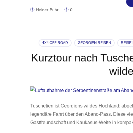
Heiner Buhr
0
4X4 OFF-ROAD
GEORGIEN REISEN
REISE
Kurztour nach Tusche
wild
Tuschetien ist Georgiens wildes Hochland: abgele
legendäre Fahrt über den Abano-Pass. Diese viert
Gastfreundschaft und Kaukasus-Weite in kompak